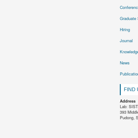
Conferen
Graduate 
Hiring
Journal
Knowledg
News
Publicati
FIND
Address
Lab: SIST
393 Middl
Pudong, S