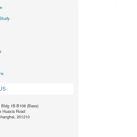
ce
Study
e
ons
 US
 Bldg 1B-B108 (Base)
e Huaxia Road
hanghai, 201210