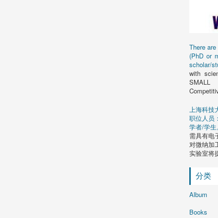
There are 
(PhD or ma
scholar/s
with scie
SMALL to
Competitiv
上海科技
职位人员：1
学者/学生
需具有电子
对微纳加
实验室将
分类
Album
Books