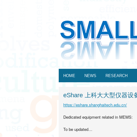
HOME
NEWS
RESEARCH
eShare 上科大大型仪器
https://eshare.shanghaitech.edu.cn/
Dedicated equipment related in MEMS:
To be updated…