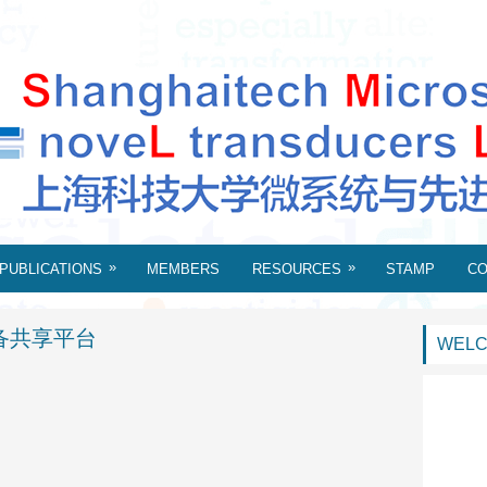
»
»
PUBLICATIONS
MEMBERS
RESOURCES
STAMP
C
设备共享平台
WELC